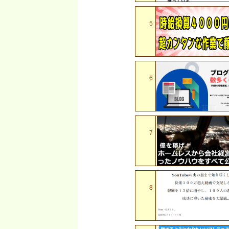
5
6
7
8