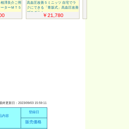
ー相澤良介ご用
高血圧改善５ミニッツ 自宅でラ
徳田重男の教える絶
ケーターＭＴ５
クにできる「青坂式」高血圧改善
ル・ＥＤ・中折れ・
プログラム
策
00
￥21,780
￥14,0
最終更新日：2023/09/03 15:59:11
登録日
品内容
販売価格