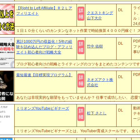
いない才能が眠っています。 魅力は生まれつきのものだけではありません
くりあげています。 その内容を紹介します。 あなたも魅力を身に纏って、
ラ
【Right to Left Affiliate】Ｒ２Ｌア
DL
クエストキング
ト
フィリエイト
山下大介
ル：
24
上
１日１０分くらいのカンタンなネット作業で時給換算４０００円稼ぐ！ 
ォ
に取り組めるアフィリエイト手法です。 １セットの実践は１日おきに約１０
FC2.
で 複数セット運営によって何倍にも膨らませることが可能。 マニュアルに
PD
累計1000万円の収益化！5年の経
DL
竹中 佑樹
フ
験を詰め込んだブログ・アフィリ
事U
エイト初心者向け戦略大全
ブログ初心者向けの戦略とライティングのコツをまとめたコンテンツです
略」 「エンタメ系戦略」 「YMYLジャンルも制す「ドメパ選定式キーワ
やっている記事を書かない作業工程大全(前編・後編)」 これらのコンテンツ
PD
最短最速【目標実現プログラム】
DL
ネオズアクト株
式会社
あなたは非現実的な願望をもっていませんか？ 仕事で成功したい、 恋愛
になりたい、 人間関係を円滑にしたい、 ダイエットを達成させたい、 
きます。 今あなたが変われずにいるのは、まず最初にすべきことを知らないか
動画
ミリオンズYouTubeビギナーズ
DL
松下 さとし
テキ
ー
ミリオンズYouTubeビギナーズとは、YouTuber育成スクールです。 
００万超え）YouTuberになるまでのノウハウを、ステップバイステップ