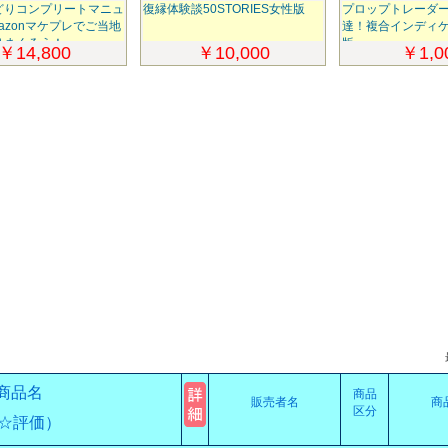
どりコンプリートマニュ
復縁体験談50STORIES女性版
プロップトレーダ
azonマケプレでご当地
達！複合インディ
りまくろう！
版
￥14,800
￥10,000
￥1,0
商品名
商品
販売者名
商
区分
☆評価）