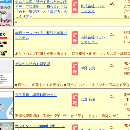
回は完全オンライン制を採用しており、あなたは毎週送られて来る動画教
ナ
ナロさん流「試合で勝つためのア
EC
株式会社トレン
後...
合
イディア指導術」～初心者からは
ドアクア
ア
じめる「安定感」と「決定力」の
術
つくり方～
ら
v
定感
解説
無料ツールで作る、時短アポ取り
DL
有限会社ヨミハ
ジ
システム
ンオリコミ
10:
あなたのムダ時間を短縮出来ます！ 個別相談・面接・コンサル業・講師
合せのアポ取りに時間をかけている方に最適、問い合わせや申込みフォー
LINEへの通知が自動で出来るシステムが構築出来ます。しかも無料 お客様
PD
ゼロから始める副業術
DL
中野 友貴
ー
時間
■ 顔出し、名前を出す必要なし ■ 独自ノウハウ、オリジナル商品は必要な
る ■ 在宅、副業として取り組める ■ ネットビジネス初心者大歓迎 この
お伝えしています。 ただし、クリックするだけで稼げたりするようなもので
電
電子書籍・講座動画セット
DL
安達 長俊
（P
ジ
（視
付 
安達式記憶術は、学校の授業で先生が「話すことを」「聞きながら」「そ
う記憶術です。その他、記憶術の概要は公式サイト（adtkioku.net）よ
PD
サンキタ！the compi（ザ・コン
DL