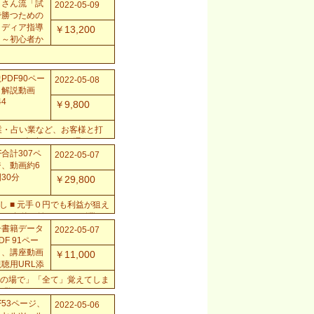
材を視聴するだけで、５ヶ月
ロさん流「試
2022-05-09
で勝つための
イディア指導
￥13,200
」～初心者か
はじめる「安
」...
PDF90ペー
2022-05-08
、解説動画
44
￥9,800
業・占い業など、お客様と打
ムから打合せのアポ取り、
との予定調整が自動で終...
F合計307ペ
2022-05-07
ジ、動画約6
30分
￥29,800
し ■ 元手０円でも利益が狙え
ような条件で始められる副業を
はござい...
子書籍データ
2022-05-07
DF 91ペー
）、講座動画
￥11,000
聴用URL添
約1時間）
の場で」「全て」覚えてしま
りご覧ください。
F53ページ、
2022-05-06