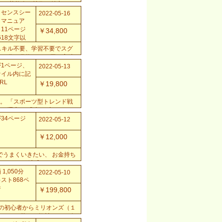
。 芸能人は技術で魅力をつ
明日から違うあなた...
イセンスシー
2022-05-16
、マニュア
11ページ
￥34,800
,618文字以
、サポートフ
スキル不要、学習不要でスグ
ーラム、
分で月約15,000円の実績
..
は複数セット運営時...
F1ページ、
2022-05-13
ァイル内に記
RL
￥19,800
。 「スポーツ型トレンド戦
ード選定」 「稼ぐブロガーは
に加えて、ライタ...
F34ページ
2022-05-12
￥12,000
でうまくいきたい、 お金持ち
これらすべて達成することはで
ら。 何かを...
 1,050分
2022-05-10
スト868ペ
ジ
￥199,800
全くの初心者からミリオンズ（１
で１から学べる教材です。 今