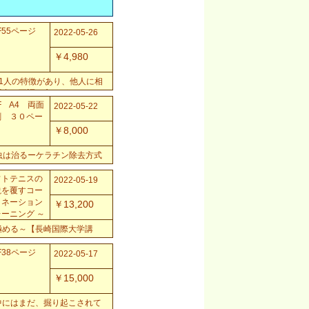
F55ページ
2022-05-26
￥4,980
1人の特徴があり、他人に相
場合、不調や辛さがわかって
あります。 また、女性...
F A4 両面
2022-05-22
刷 ３０ペー
￥8,000
虫は治るーケラチン除去方式
フトテニスの
2022-05-19
説を覆すコー
ィネーション
￥13,200
ーニング ～
打ちを極める
極める～【長崎国際大学講
長...
F38ページ
2022-05-17
￥15,000
中にはまだ、掘り起こされて