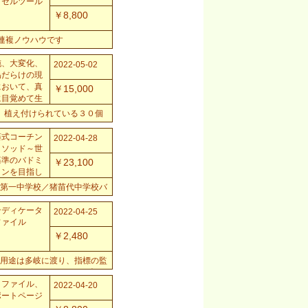
クセルツール
￥8,800
3連複ノウハウです
沌、大変化、
2022-05-02
偽だらけの現
において、真
￥15,000
に目覚めて生
たいと思う人
、植え付けられている３０個
け...
藤式コーチン
2022-04-28
メソッド～世
基準のバドミ
￥23,100
トンを目指し
～【富岡第一
第一中学校／猪苗代中学校バ
校...
ンディケータ
2022-04-25
ファイル
￥2,480
用途は多岐に渡り、指標の監
、ＭＡ２５とＭＡ７５のゴー
、スマホやAppleWatch
Ａファイル、
2022-04-20
ポートページ