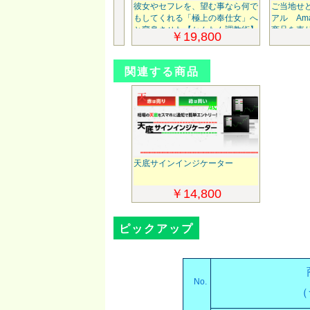
数式◆シグナルZERO】
彼女やセフレを、望む事なら何で
ご当地せ
12年以上もの間、この
もしてくれる「極上の奉仕女」へ
アル Am
ナルを世界中の投資家・
と変身させた【かんたん調教術】
商品を売
￥69,800
￥19,800
ーが使いたがるのか？
改正版
わかる『体感動画』◆く
生提供『特許技術』のプ
関連する商品
クションJAPAN
天底サインインジケーター
￥14,800
ピックアップ
No.
（