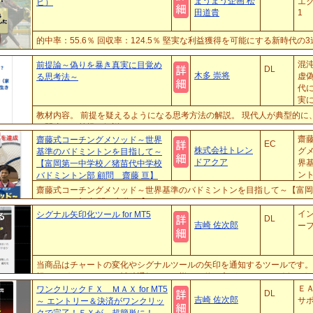
まうまう企画 松
エ
ピ）
田道貴
1
的中率：55.6％ 回収率：124.5％ 堅実な利益獲得を可能にする新時代の
混
前提論～偽りを暴き真実に目覚め
DL
木多 崇将
虚
る思考法～
代
実
き
教材内容。 前提を疑えるようになる思考方法の解説。 現代人が典型的に
へ向
の間違った前提の解説。
齋
齋藤式コーチングメソッド～世界
EC
株式会社トレン
グ
基準のバドミントンを目指して～
ドアクア
界
【富岡第一中学校／猪苗代中学校
ン
バドミントン部 顧問 齋藤 亘】
て
齋藤式コーチングメソッド～世界基準のバドミントンを目指して～【富岡
中学
ドミントン部 顧問 齋藤 亘】
イ
シグナル矢印化ツール for MT5
DL
吉崎 佐次郎
ー
当商品はチャートの変化やシグナルツールの矢印を通知するツールです。
視やシグナルツールの補助通知など、様々な使い方ができます。 例えば
ルデンクロスとデッドクロスが発生いたら矢印が表示されば、LINEやDiscord
Ｅ
ワンクリックＦＸ ＭＡＸ for MT5
DL
吉崎 佐次郎
に...
サ
～ エントリー＆決済がワンクリッ