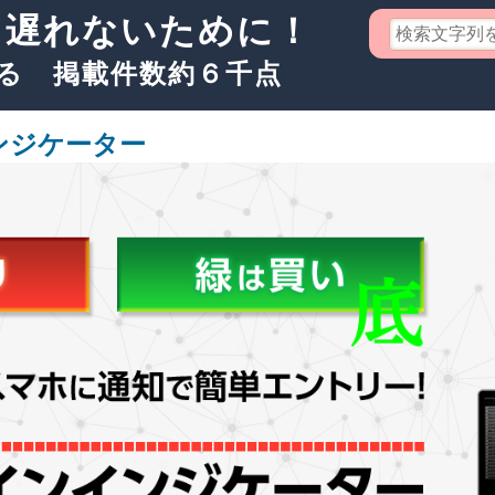
り遅れないために！
る 掲載件数約６千点
ンジケーター