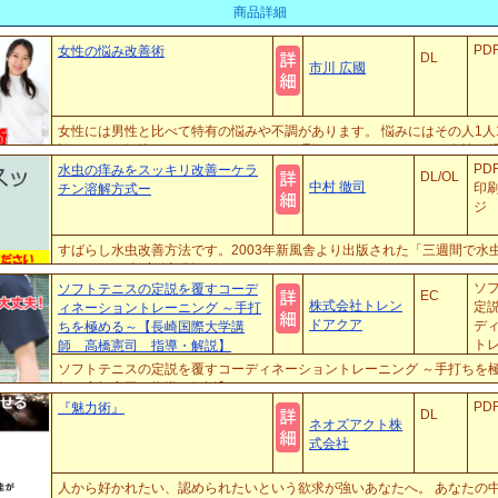
商品詳細
PD
女性の悩み改善術
DL
市川 広國
女性には男性と比べて特有の悩みや不調があります。 悩みにはその人1人
談しでも、解決できなかったりなかなか理解してもらえません。 女性の
もらえない場合に自分で抱え込んでしまい、我慢してますます悪化することも
PD
水虫の痒みをスッキリ改善ーケラ
DL/OL
中村 徹司
印
チン溶解方式ー
ジ
すばらし水虫改善方法です。2003年新風舎より出版された「三週間で水
ー」の2021年度改訂版。
ソ
ソフトテニスの定説を覆すコーデ
EC
株式会社トレン
定
ィネーショントレーニング ～手打
ドアクア
デ
ちを極める～【長崎国際大学講
トレ
師 高橋憲司 指導・解説】
手
ソフトテニスの定説を覆すコーディネーショントレーニング ～手打ちを
～【
師 高橋憲司 指導・解説】
PD
『魅力術』
DL
ネオズアクト株
式会社
人から好かれたい、認められたいという欲求が強いあなたへ。 あなたの