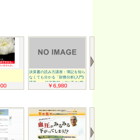
決算書の読み方講座：簿記を知ら
コンテンツ革命
なくても分かる「財務分析(入門)
講義」 録画教材（ YouTube動
00
￥6,980
￥14,0
画で学ぶ自習教材）経営分析の
速習教材。 忙しいあなたにピッ
タリ！