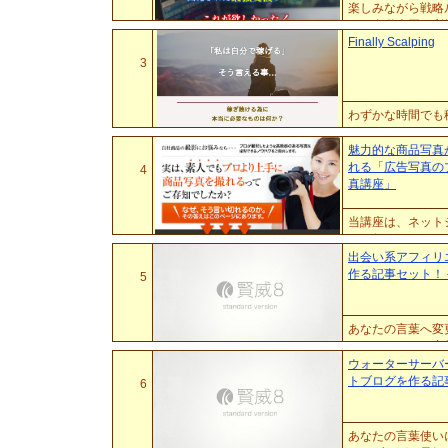
楽しみながら戦略
す。自動売買で利
化するツールがこ
Finally Scalping
ク...
3
わずかな時間でも
魅力的な商品写真
れる「広告写真の
4
真講座」
当講座は、ネット
をお伝えすること
身近な道具だけで、
出会い系アフィリ
作る記事セット！ 
5
あなたの言葉へ変
レートのセット商
ウォーターサーバ
トブログを作る記
6
あなたの言葉使い