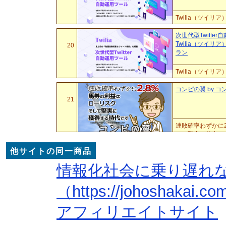
Twilia（ツ
です。 Twitt
作品のアフィリンク
次世代型Twitte
Twilia（ツイリ
20
ラン
Twilia（ツ
です。 Twitt
作品のアフィリンク
コンピの翼 by 
21
連敗確率わずかに2
かく堅実に的中さ
いいでしょう。 
他サイトの同一商品
情報化社会に乗り遅れ
（https://johoshakai.c
アフィリエイトサイト