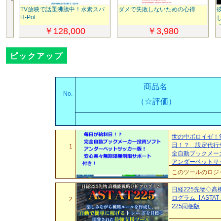
TV放映で話題沸騰中！水素スパ
ダメで失敗しないための心得
H-Pot
￥128,000
￥3,980
ピックアップ
商品名
No.
（☆評価）
世の中ボロイゼ！
日！？ 設定代行
1
全自動ブックメー
アンダーベットサ
このツールのロジ
任意の金額を自
分で２点～３点は中
日経225先物◇高
ログラム【ASTAT 2
2
225同梱版