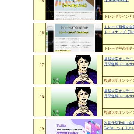
【ArwByLine】
15
トレンドラインと
こともできます。
トレード画像を自
ド・スナップ【Tra
16
トレード中の全チ
復縁大学オンライ
月間無料メールサ
17
復縁大学オンライ
縁のプロが17年
も、復縁大学で復
復縁大学オンライ
で、...
月間無料メールサ
18
復縁大学オンライ
縁のプロが17年
も、復縁大学で復
次世代型Twitte
で、...
Twilia（ツイリ
19