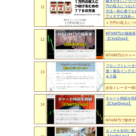
岐点を軽く超える
稼ぎやすいノウハ
理...
円の収入につなげる
11
方法～初心者でも
アイデア大百科～
１万円の収入につ
けでも使えますし
も時間がかかる、
MT4/MT5の描画
【ClickDrag】
12
MT4/MT5の
プロップトレーダ
達！複合インディ
13
＆５版
歩合トレーダー相
ーです。
チャート時刻を同
【ChartSyncs】
14
MT4/MT5で
わず、どの通貨で
オフに切り替え、
タッチを矢印に変