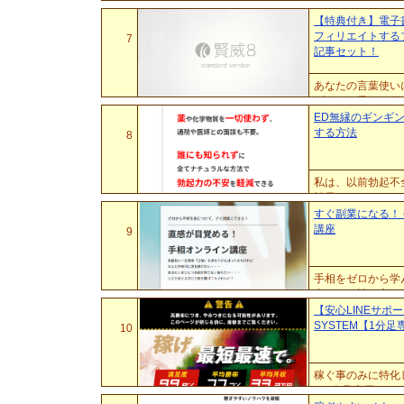
するブログが最短
【特典付き】電子
フィリエイトする
7
記事セット！
あなたの言葉使い
ブログが最短１日
ED無縁のギンギ
する方法
8
私は、以前勃起不
効果はありません
ずかしくて相手に
すぐ副業になる！
講座
9
手相をゼロから学
力がつく読み方や
解説した 有料鑑
【安心LINEサポート
SYSTEM【1分足
10
稼ぐ事のみに特化
ン1分足専用ツー