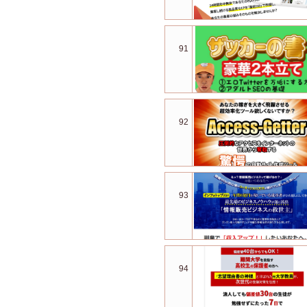
91
92
93
94