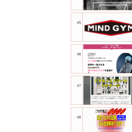
45
46
47
48