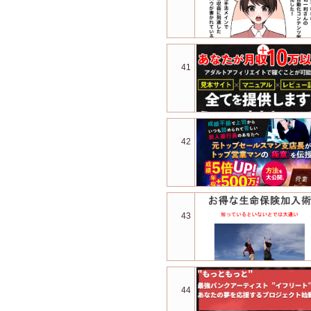
41
42
43
44