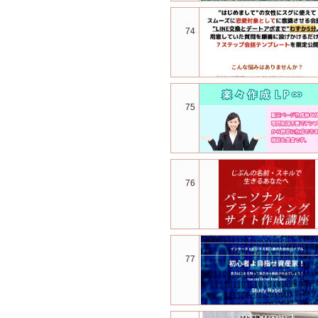
74
75
76
77