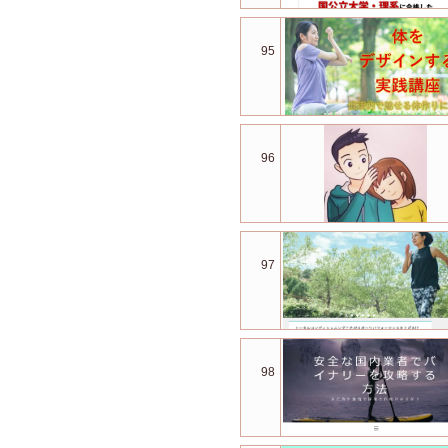
95
96
97
98