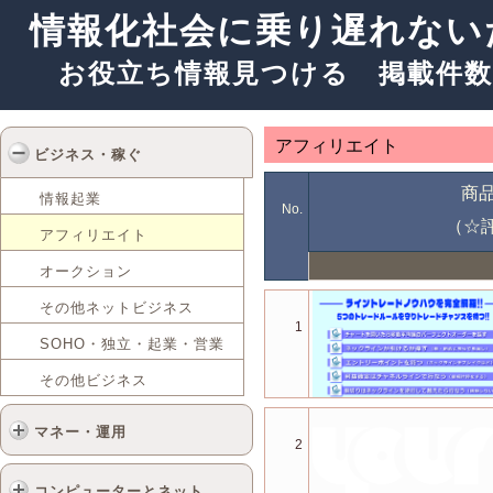
情報化社会に乗り遅れない
お役立ち情報見つける 掲載件数
アフィリエイト
ビジネス・稼ぐ
商
情報起業
No.
（☆
アフィリエイト
オークション
その他ネットビジネス
1
SOHO・独立・起業・営業
その他ビジネス
マネー・運用
2
コンピューターとネット