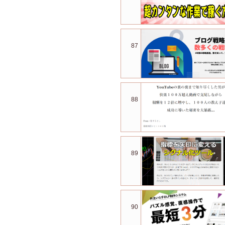
87
88
89
90