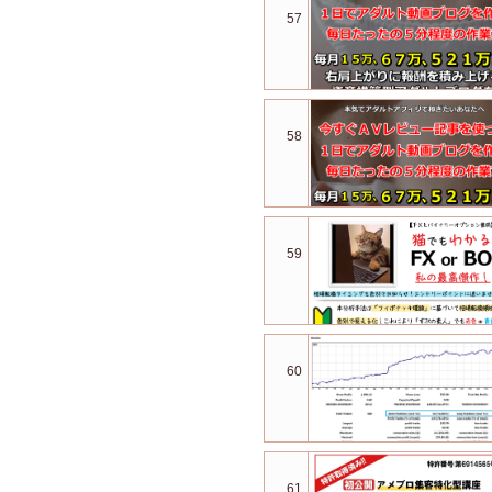
57
58
59
60
61