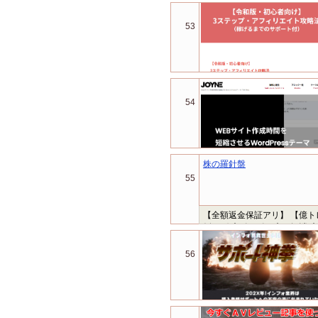
53
54
株の羅針盤
55
【全額返金保証アリ】 【億
例えば ◆ポジポジ病の解消 
人が知らない トレ...
56