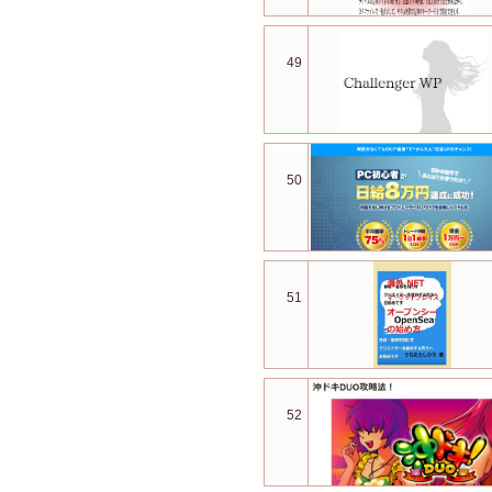
49
50
51
52