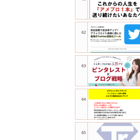
62
63
64
65