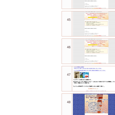
45
46
47
48