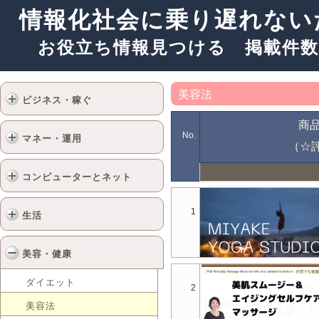
情報化社会に乗り遅れない
お役立ち情報見つける 掲載件数
美容法
ビジネス・稼ぐ
商
No.
マネー・運用
（☆
コンピューターとネット
1
生活
美容・健康
ダイエット
2
美容法