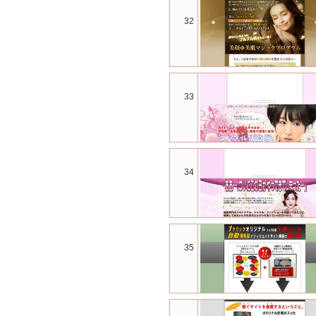
32
33
34
35