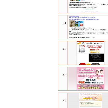
41
42
43
44