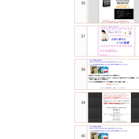
36
37
38
39
40