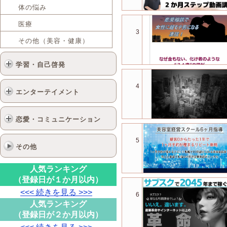
体の悩み
医療
3
その他（美容・健康）
学習・自己啓発
4
エンターテイメント
恋愛・コミュニケーション
5
その他
人気ランキング
（登録日が１か月以内）
<<< 続きを見る >>>
6
人気ランキング
（登録日が２か月以内）